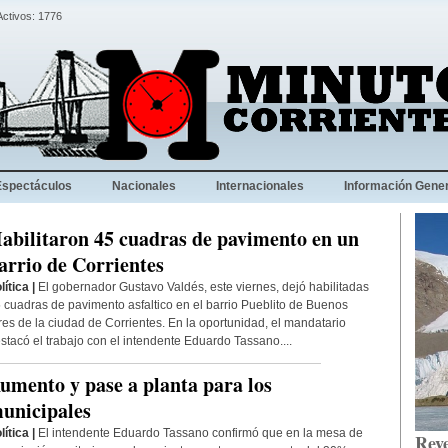
Activos: 1776
Espectáculos
Nacionales
Internacionales
Información Gener
abilitaron 45 cuadras de pavimento en un
arrio de Corrientes
lítica |
El gobernador Gustavo Valdés, este viernes, dejó habilitadas
 cuadras de pavimento asfaltico en el barrio Pueblito de Buenos
res de la ciudad de Corrientes. En la oportunidad, el mandatario
stacó el trabajo con el intendente Eduardo Tassano....
umento y pase a planta para los
unicipales
lítica |
El intendente Eduardo Tassano confirmó que en la mesa de
Reve