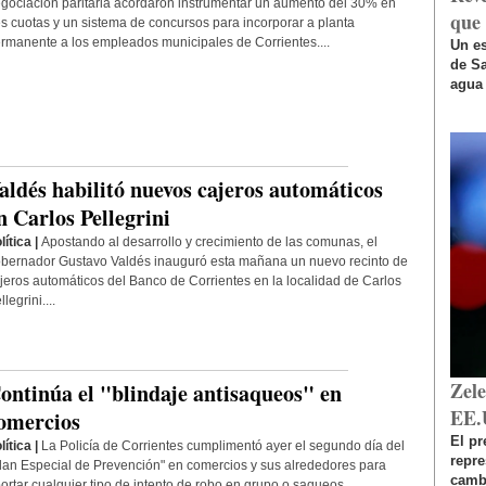
gociación paritaria acordaron instrumentar un aumento del 30% en
que 
es cuotas y un sistema de concursos para incorporar a planta
rmanente a los empleados municipales de Corrientes....
Un es
de Sa
agua 
aldés habilitó nuevos cajeros automáticos
n Carlos Pellegrini
lítica |
​Apostando al desarrollo y crecimiento de las comunas, el
bernador Gustavo Valdés inauguró esta mañana un nuevo recinto de
jeros automáticos del Banco de Corrientes en la localidad de Carlos
llegrini....
Zel
ontinúa el "blindaje antisaqueos" en
EE.
omercios
El pr
lítica |
La Policía de Corrientes cumplimentó ayer el segundo día del
repr
lan Especial de Prevención" en comercios y sus alrededores para
cambi
ortar cualquier tipo de intento de robo en grupo o saqueos....