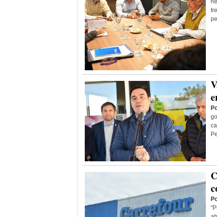
ne
tr
pe
V
e
Po
go
ca
Pe
C
c
Po
"P
ab