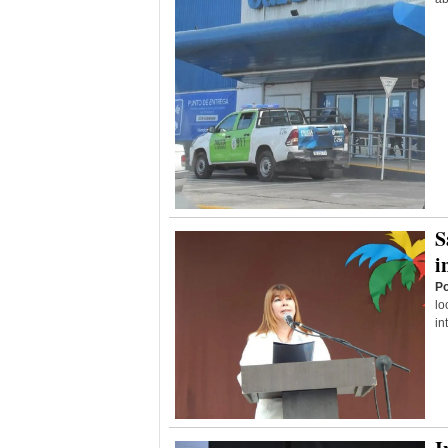
S
i
Po
lo
in