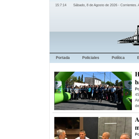
15:7:15
Sábado, 8 de Agosto de 2026 - Corrientes. 
Portada
Policiales
Política
H
b
Po
45
Ai
de
A
m
Po