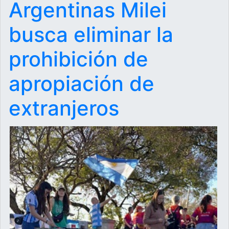
Argentinas Milei
busca eliminar la
prohibición de
apropiación de
extranjeros