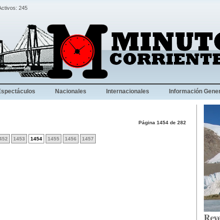
Activos: 245
Espectáculos
Nacionales
Internacionales
Información Gener
Página 1454 de 282
452
1453
1454
1455
1456
1457
Reve