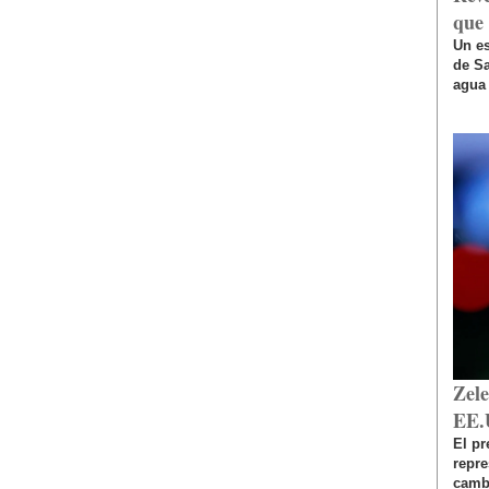
que 
Un es
de Sa
agua 
Zel
EE.
El pr
repr
cambi