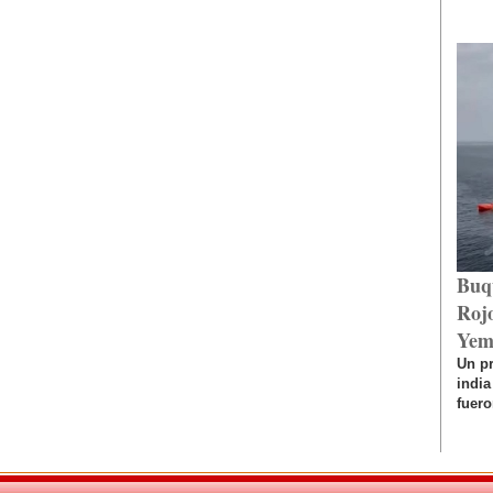
Buq
Rojo
Yem
Un p
india
fuero