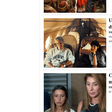
U
d
In
me
em
...
C
m
In
el