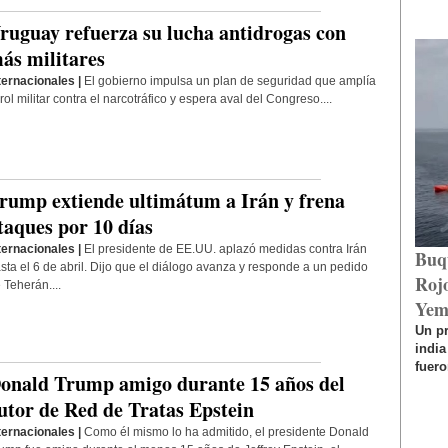
ruguay refuerza su lucha antidrogas con
ás militares
ternacionales |
El gobierno impulsa un plan de seguridad que amplía
 rol militar contra el narcotráfico y espera aval del Congreso....
rump extiende ultimátum a Irán y frena
taques por 10 días
ternacionales |
El presidente de EE.UU. aplazó medidas contra Irán
Buq
sta el 6 de abril. Dijo que el diálogo avanza y responde a un pedido
Rojo
 Teherán....
Yem
Un p
india
fuero
onald Trump amigo durante 15 años del
utor de Red de Tratas Epstein
ternacionales |
Como él mismo lo ha admitido, el presidente Donald