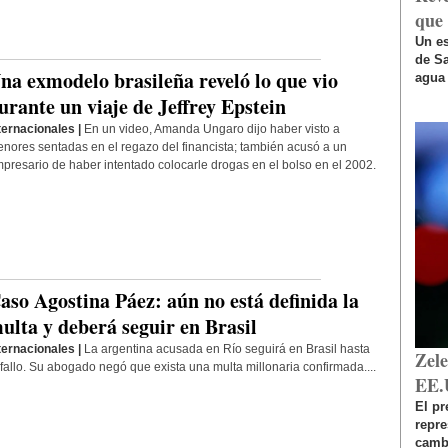
que 
Un es
de Sa
na exmodelo brasileña reveló lo que vio
agua 
urante un viaje de Jeffrey Epstein
ternacionales |
En un video, Amanda Ungaro dijo haber visto a
nores sentadas en el regazo del financista; también acusó a un
presario de haber intentado colocarle drogas en el bolso en el 2002.
aso Agostina Páez: aún no está definida la
ulta y deberá seguir en Brasil
ternacionales |
La argentina acusada en Río seguirá en Brasil hasta
Zel
 fallo. Su abogado negó que exista una multa millonaria confirmada....
EE.
El pr
repr
cambi