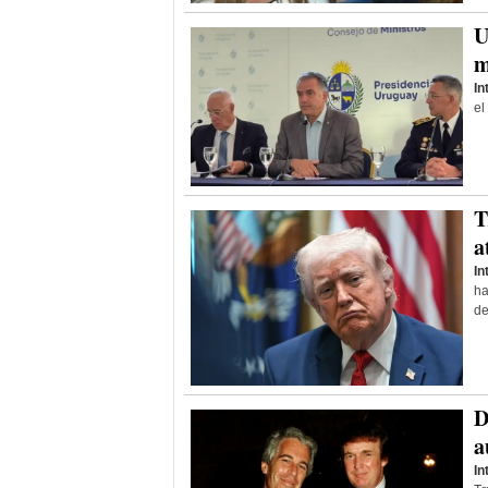
U
m
In
el
T
a
In
ha
de
D
a
In