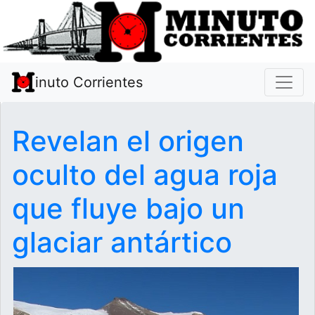
inuto Corrientes
Revelan el origen
oculto del agua roja
que fluye bajo un
glaciar antártico