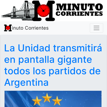
inuto Corrientes
La Unidad transmitirá
en pantalla gigante
todos los partidos de
Argentina