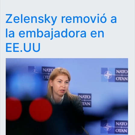
Zelensky removió a
la embajadora en
EE.UU