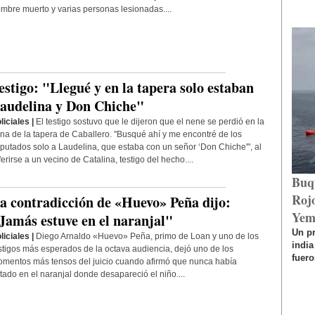
mbre muerto y varias personas lesionadas....
estigo: "Llegué y en la tapera solo estaban
audelina y Don Chiche"
liciales |
El testigo sostuvo que le dijeron que el nene se perdió en la
na de la tapera de Caballero. "Busqué ahí y me encontré de los
putados solo a Laudelina, que estaba con un señor ‘Don Chiche'", al
ferirse a un vecino de Catalina, testigo del hecho....
Buq
Rojo
a contradicción de «Huevo» Peña dijo:
Yem
Jamás estuve en el naranjal"
Un p
liciales |
Diego Arnaldo «Huevo» Peña, primo de Loan y uno de los
india
stigos más esperados de la octava audiencia, dejó uno de los
fuero
mentos más tensos del juicio cuando afirmó que nunca había
tado en el naranjal donde desapareció el niño....