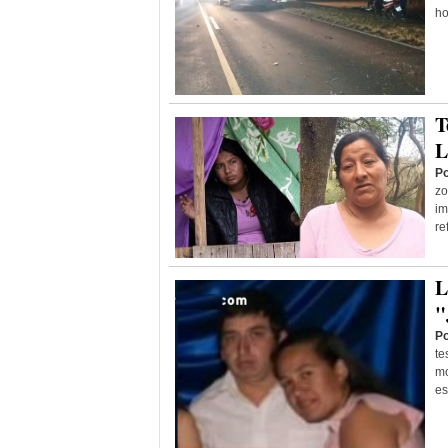
ho
T
L
Po
zo
im
re
L
"
Po
te
mo
es