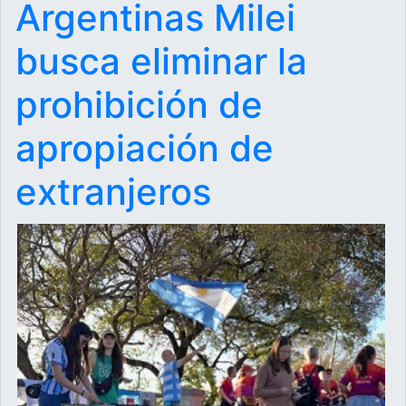
Argentinas Milei
busca eliminar la
prohibición de
apropiación de
extranjeros