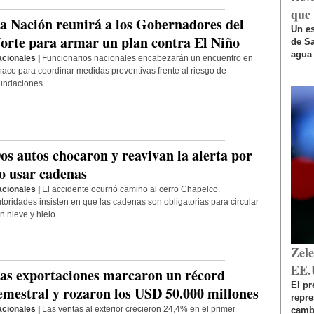
que 
a Nación reunirá a los Gobernadores del
Un es
orte para armar un plan contra El Niño
de Sa
agua 
cionales |
Funcionarios nacionales encabezarán un encuentro en
aco para coordinar medidas preventivas frente al riesgo de
undaciones....
os autos chocaron y reavivan la alerta por
o usar cadenas
cionales |
El accidente ocurrió camino al cerro Chapelco.
toridades insisten en que las cadenas son obligatorias para circular
n nieve y hielo....
Zel
EE.
as exportaciones marcaron un récord
El pr
emestral y rozaron los USD 50.000 millones
repr
cionales |
Las ventas al exterior crecieron 24,4% en el primer
cambi