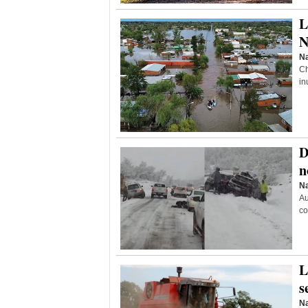
L
N
Na
Ch
in
D
n
Na
Au
co
L
s
Na