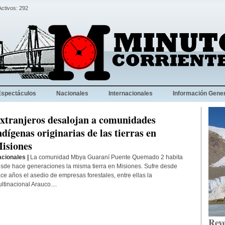
Activos: 292
Espectáculos
Nacionales
Internacionales
Información Gener
xtranjeros desalojan a comunidades
ndígenas originarias de las tierras en
isiones
cionales |
La comunidad Mbya Guaraní Puente Quemado 2 habita
sde hace generaciones la misma tierra en Misiones. Sufre desde
ce años el asedio de empresas forestales, entre ellas la
ltinacional Arauco....
Reve