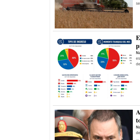
se
E
p
Na
es
de
A
t
Na
de
...