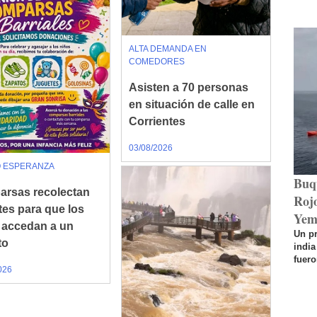
ALTA DEMANDA EN
COMEDORES
Asisten a 70 personas
en situación de calle en
Corrientes
03/08/2026
O ESPERANZA
Buq
rsas recolectan
Rojo
tes para que los
Yem
 accedan a un
Un p
to
india
fuero
026