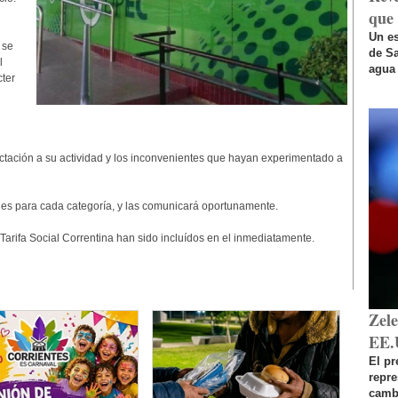
que 
Un es
 se
de Sa
l
agua 
cter
ectación a su actividad y los inconvenientes que hayan experimentado a
es para cada categoría, y las comunicará oportunamente.
arifa Social Correntina han sido incluídos en el inmediatamente.
Zel
EE.
El pr
repr
cambi