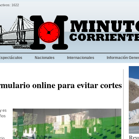
Activos: 1622
Espectáculos
Nacionales
Internacionales
Información Gener
mulario online para evitar cortes
y es
eños
Reve
cio.