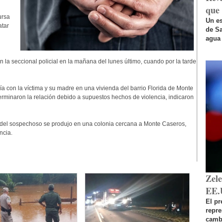
que 
ursa
Un es
atar
de Sa
agua 
 la seccional policial en la mañana del lunes último, cuando por la tarde
a con la víctima y su madre en una vivienda del barrio Florida de Monte
minaron la relación debido a supuestos hechos de violencia, indicaron
ón del sospechoso se produjo en una colonia cercana a Monte Caseros,
ncia.
Zel
EE.
El pr
repr
cambi