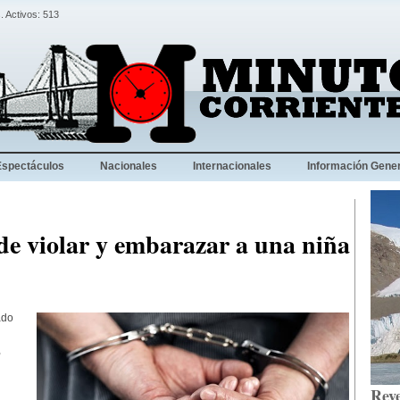
. Activos: 513
Espectáculos
Nacionales
Internacionales
Información Gener
de violar y embarazar a una niña
ado
,
Reve