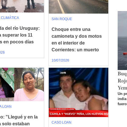
 CLIMÁTICA
SAN ROQUE
da del río Uruguay:
Choque entre una
a superar los 11
camioneta y dos motos
s en pocos días
en el interior de
Corrientes: un muerto
026
10/07/2026
Buq
Rojo
Yem
Un p
india
fuero
A LOAN
o: "Llegué y en la
CASO LOAN
a solo estaban