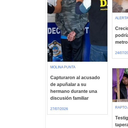
ALERTA
Creci
podrí
metro
24/07/2
MOLINA PUNTA
Capturaron al acusado
de apuñalar a su
hermano durante una
discusión familiar
RAPTO 
27/07/2026
Testig
taper