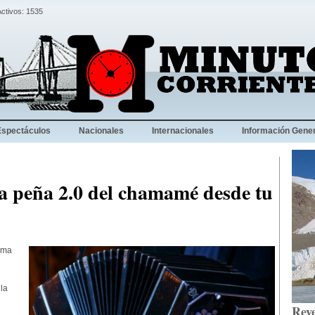
Activos: 1535
Espectáculos
Nacionales
Internacionales
Información Gener
 la peña 2.0 del chamamé desde tu
suma
la
Reve