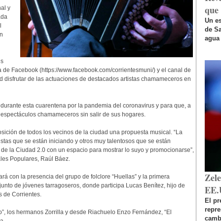
que 
al y
ada
Un es
l
de Sa
n
agua 
us
 de Facebook (https://www.facebook.com/corrientesmuni/) y el canal de
ad disfrutar de las actuaciones de destacados artistas chamameceros en
 durante esta cuarentena por la pandemia del coronavirus y para que, a
e espectáculos chamameceros sin salir de sus hogares.
sición de todos los vecinos de la ciudad una propuesta musical. “La
istas que se están iniciando y otros muy talentosos que se están
 de la Ciudad 2.0 con un espacio para mostrar lo suyo y promocionarse”,
ales Populares, Raúl Báez.
Zel
rá con la presencia del grupo de folclore “Huellas” y la primera
junto de jóvenes tarragoseros, donde participa Lucas Benítez, hijo de
EE.
s de Corrientes.
El pr
repr
 los hermanos Zorrilla y desde Riachuelo Enzo Fernández, “El
cambi