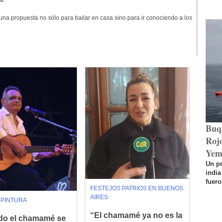
a.
na propuesta no sólo para bailar en casa sino para ir conociendo a los
Buq
Rojo
Yem
Un p
india
fuero
FESTEJOS PATRIOS EN BUENOS
AIRES
 PINTURA
“El chamamé ya no es la
o el chamamé se