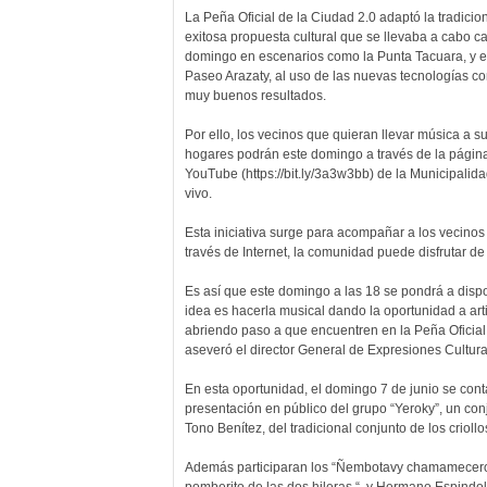
La Peña Oficial de la Ciudad 2.0 adaptó la tradicion
exitosa propuesta cultural que se llevaba a cabo c
domingo en escenarios como la Punta Tacuara, y e
Paseo Arazaty, al uso de las nuevas tecnologías co
muy buenos resultados.
Por ello, los vecinos que quieran llevar música a s
hogares podrán este domingo a través de la página
YouTube (https://bit.ly/3a3w3bb) de la Municipalid
vivo.
Esta iniciativa surge para acompañar a los vecinos
través de Internet, la comunidad puede disfrutar d
Es así que este domingo a las 18 se pondrá a dispo
idea es hacerla musical dando la oportunidad a art
abriendo paso a que encuentren en la Peña Oficial
aseveró el director General de Expresiones Cultur
En esta oportunidad, el domingo 7 de junio se conta
presentación en público del grupo “Yeroky”, un con
Tono Benítez, del tradicional conjunto de los criollo
Además participaran los “Ñembotavy chamamecero”,