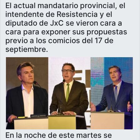
El actual mandatario provincial, el
intendente de Resistencia y el
diputado de JxC se vieron cara a
cara para exponer sus propuestas
previo a los comicios del 17 de
septiembre.
En la noche de este martes se realizó el debate preelectoral de los candidatos a gobernador de la provincia del Chaco. En el debate, presentan sus ideas y propuestas para gobernar los candidatos Jorge Capitanich (Frente Chaqueño), Leandro Zdero (Juntos por el Cambio) y Gustavo Martínez (Corriente de Expresión Renovada). Cada uno de los aspirantes al sillón de obligado tienen ocho minutos para explayarse en bloques temáticos que se dividen en: Empleo y promoción social. Educación y salud. Servicios públicos e infraestructura, desarrollo urbano y vivienda. Temática abierta: tres preguntas de redes, teléfonos y otros. La moderación está a cargo del periodista Pedro Cáceres y todo tiene lugar, al igual que el debate realizado ayer para los candidatos a diputados, en el Salón Casablanca Gala del Hotel Amerian Casino, en la ciudad de Resistencia. EMPLEO Y PROMOCIÓN SOCIAL El primero en tomar la palabra en este eje fue el actual mandatario provincial: "Nuestra plataforma electoral plantea tres objetivos para la próxima gestión, entre esos aumentar el empleo privado formal y transformar los planes sociales en trabajo digno para nuestro pueblo". "Desde nuestro Gobierno logramos más de 18 mil empleos para que se desenvuelven en la cadena de producción y de las pequeñas y medianas empresas. Buscamos desarrollar las cadenas de valor, tenemos el liderazgo en la producción de telas emin y en la producción de miel orgánica. Queremos garantizar el liderazgo de nuestra provincia y por eso es muy importante que la cadena textil y la cadena foresto-industrial incrementen los empleos", explicó el Gobernador. "Creo que es imprescindible transformar los planes sociales en empleo y eso se basa en el fortalecimiento de la economía solidaria, popular y de base social. Esto implica que podamos hacer una actividad duradera", dijo el líder del Frente Chaqueño y enumeró como principal propuesta el incremento en la producción ladrillera. Resaltó tambien la economía de la alimentación. A su turno, el intendente de Resistencia dijo: "Desde el frente CER lo más importante importante para el desarrollo económico y generación de empleo es cambiar de paradigma. necesitamos cambiar la cultura que se ha generado durante tres décadas de Estado dependencia". "El primer acto de Gobierno va a ser liberar a 100 mil personas que dependen de planes municipales y provinciales que son una miseria y para eso vamos a generar una empresa de empleo público-privada que va a permitir a través de un sistema de entrenamiento laboral generar nuevos empleos". "Vamos a liberar a la gente de los punteros políticos y los punteros", afirmó contundente. Martinez resaltó también la importancia de los consorcios rurales. "No puede funcionar el Chaco así, donde a la gente que labura le va mal y los pequeños productores no tienen ni un cupo de gasoil. Tenemos que terminar con el curro ligado a la generación de empleo", cerró. El último en exponer en este bloque temático fue el candidato de JxC. "El Chaco tiene un potencial extraordinario para generar riquezas, el Chaco tiene un potencial pero hay que hacerlo desde la mano de un plan, no puede seguir la provincia en manos de la improvisación", inició Zdero. "Tenemos que recuperar la confianza de los chaqueños en un Estado que tiene un norte y nosotros vamos a convocar a ese plan a todos los sectores. Tenemos que generar trabajo para reducir la informalidad y vamos a llamar a una alianza con el campo, con los comercios, el turismo y demás, tomando en serio cada una de las demandas", siguió. "Es necesario que esta provincia crezca de la mano del trabajo", expresó y así enumeró propuestas como baja de impuestos y reducción de algunos, como por ejemplo, el de la salud. Manifestó también un fuerte impulso del programa Mi Primer Empleo, "estamos convencidos de que la mejora viene de la articulación entre lo público y privado y de la mano de la capacitación", afirmó. "Vivienda, agua salud, trabajo, posibilidad de trabajo y posibilidad de desarrollo, a eso apuntamos", finalizó Zdero. EDUCACIÓN Y SALUD En este caso, el primero en hablar fue el candidato del CER, Gustavo Martínez. "Tenemos que generar un cambio muy profundo, necesitamos poner en valor a la escuela, debe ser la institución más importante de la sociedad. La escuela debe recuperar el rol que tiene en la comunidad y para eso tenemos que recuperar a nuestros docentes". "Ninguno de nosotros hubiera sido lo que es si un docente no hubiera pasado por nuestra vida. Hoy la mayoría de los docentes cobra por debajo de la línea de pobreza y eso es una realidad", dijo contundente. Asimismo, siguió: "Tenemos que fortalecer las guardias y vamos a triplicar el valor de las mismas. Tenemos que reivindicar al trabajador de salud y hoy la salud pública en la provincia es un fracaso. Vamos a promocionar una tarjeta de medicamentos que funcione a través de un sistema de reembolsos, tenemos que terminar con la pérdida de los medicamentos. Se hacen licitaciones millonarias y nos vamos a los hospitales y no hay para operar". "Se debe reformar la ley de educación, pretendemos generar un sistemas de becas para evitar el abandono de la educación y tener centros deportivos y culturales en las escuelas", explicó sobre sus propuestas y habló sobre la ley sancionada este martes por los diputados chaqueños respecto a la titularidad docente. El segundo lugar lo tomo el diputado provincial de JxC. "Es indiscutible que la educación atraviesa uno de sus peores momentos, en cada localidad es la misma historia. Escuelas que se caen a pedazos, algunas escuelas que inauguraron y ni siquiera tienen bancos", inició Zdero. "La escuela tiene sentido si los chicos aprenden, soy hijo de una maestra jardinera jubilada y no queremos que los docentes tengan que meter la mano en el bolsillo para sostener la escuela. Entre 2010 y 2020 perdimos unos 10 mil estudiantes secundarios, estas son las cosas que nos duelen", siguió. En este sentido, destacó como propuestas: "Nuestra principal propuesta es generar un aumento mensual de la cláusula gatillo y llamar a concurso para poder premiar el esfuerzo, vamos a garantizar el llamar al Congreso Pedagógico provincial para tomar las decisiones y priorizaremos la escuela pública". Asimismo, resaltó: "Vamos a fortalecer el sistema sanitario provincial y generar el sistema digital de turnos, planificar la inversión en compra de medicamentos, articulación del sistema público y privado. El sistema de salud estuvo olvidado por años, queremos realmente un sistema optimizado y regularizar la precarización laboral". Finalmente, Capitanich comenzó su alocución en el tópico y dijo: "Tenemos un sistema educativo en donde pudimos garantizar 100 mil sillas y mesas para nuestros alumnos". "Cuando hay aulas abiertas y alumnos aprendiendo quiere decir que la vida está organizada y eso lo hicimos a través de una inversión histórica, como 820 edificios nuevos y refaccionados a nuevos en toda la provincia". "En los próximo años pretendemos llegar a la entrega de 300 mil computadoras, enseñanza de idiomas e informáticas, fortalecimiento de la participación social, cambio en la currícula en la educación secundaria y terciaria", detalló entre sus propuestas. "En lo que comprende al sistema sanitario, lo que hacen es una descripción de sus respectivos gobiernos", aseveró el líder del Frente Chaqueño sobre las palabras de Zdero y Martínez. "Pasamos de 7% de presupuesto al 12% y logramos garantizar insumos y medicamentos para la atención de los pacientes, hoy el sistema privado está quebrado y la gente va al sistema público", continuó. Sobre esta línea, enumeró: "Nos comprometemos a implementar de manera efectiva la carrera de formación sanitaria, queremos garantizar que cada médico una unidad física y variable, el tener historia clínica electrónica centralizada con interoperabilidad lo que permite un portal del paciente para poder hacer consultas y recetas electrónicas. Lleva tiempo y transforma la calidad de vida pero va a funcionar". SERVICIOS PÚBLICOS E INFRAESTRUCTURA, DESARROLLO URBANO Y VIVIENDA El primero en tomar la palabra en el último eje temático previo a las preguntas del público fue el candidato Leandro Zdero. "Los servicios, la obra pública, la planificación del territorio y la planificación urbana son importantes y cómo estamos viviendo momentos difíciles en la provincia tenemos que trabajar en una transición ordenada. Este Gobierno nos deja una bomba de mecha corta". "Como gestión hemos tomado la decisión de auditar las empresas públicas que hoy son cajas oscuras y políticas, como por ejemplo Secheep", detalló. Sobre este punto, siguió: "Ninguna jurisdicción va a tener coronita, todos van a pagar la luz como se debe y eso conlleva nuevas obras e inversiones, estamos convencidos que las cosas que se hacen se deben hacer de manera transparente. Vamos a seguir con el segundo acueducto pero pretendemos también generar formas alternativas para que la gente pueda acceder al agua en el lugar donde viven". Al cierre, enumeró propuesta como: la continuidad del gasoducto para parques industriales y redes domiciliarias, planificación de obras desde el Norte Grande, desarrollo de la autovía Makalle - Avia Terai, generación de planes de obra en la que cada trabajo tenga su presupuesto asignado y un fuerte impulso a la vivienda, tanto sociales como rurales. A su turno, Capitanich enfatizó: "Nosotros sabemos hacer, nosotros no hablamos de planificación, nosotros hacemos". En este sentido, detalló: "En nuestra gestión realizamos 75 soluciones habitacionales con varias herramientas, desde el NBCH hasta sistemas de créditos y el plan procrear y en la próxima etapa comprende 20 mil viviendas más con distintos mecanismos de inversión". En lo que comprende a infraestructura destacó: "El gas en el Chaco llegó gracias a una inversión nuestra, tenemos 70 municipios conectados con la fibra óptica y queda por delante la universalización del