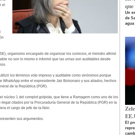
que 
 el
Un es
de Sa
agua 
l
ón
SE), organismo encargado de organizar los comicios, el ministro afirmó
table no son lo mismo e informó que las urnas son auditables desde
ios.
utilizó los términos voto impreso y auditable como sinónimos porque
de WhatsApp entre el expresidente Jair Bolsonaro y sus aliados, hechos
neral de la República (PGR).
del núcleo 1 del complot golpista, que tiene a Ramagem como uno de los
 ilegal citados por la Procuraduría General de la República (PGR) en la
Zel
a el cargo de jefe de la Abin.
EE.
presenten sus argumentos.
El pr
repr
cambi