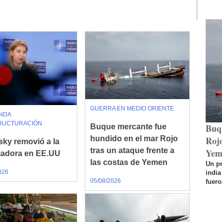
GUERRA EN MEDIO ORIENTE
NDA
RUCTURACIÓN
Buq
Buque mercante fue
Rojo
hundido en el mar Rojo
sky removió a la
tras un ataque frente a
Yem
adora en EE.UU
las costas de Yemen
Un p
026
india
05/08/2026
fuero