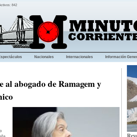
Activos: 842
Espectáculos
Nacionales
Internacionales
Información Gener
e al abogado de Ramagem y
nico
o
Reve
leña