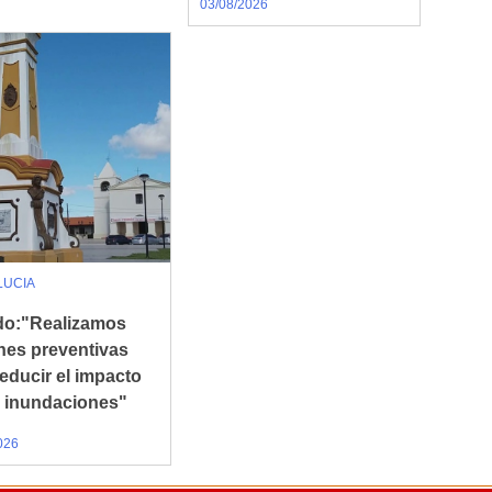
03/08/2026
LUCIA
rdo:"Realizamos
nes preventivas
reducir el impacto
s inundaciones"
026