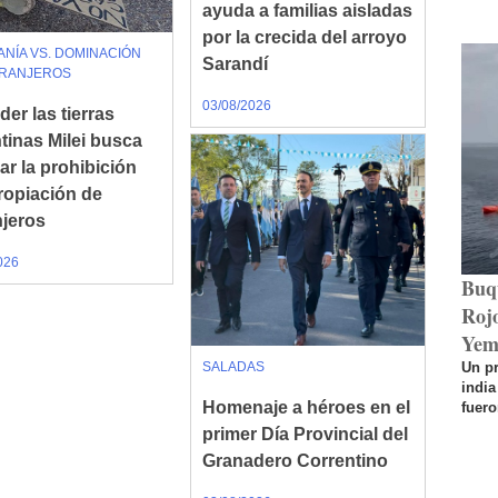
ayuda a familias aisladas
por la crecida del arroyo
NÍA VS. DOMINACIÓN
Sarandí
TRANJEROS
03/08/2026
er las tierras
tinas Milei busca
ar la prohibición
ropiación de
njeros
026
Buq
Rojo
Yem
SALADAS
Un p
india
Homenaje a héroes en el
fuero
primer Día Provincial del
Granadero Correntino