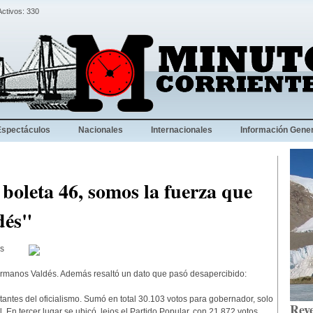
Activos: 330
Espectáculos
Nacionales
Internacionales
Información Gener
 boleta 46, somos la fuerza que
dés"
os
hermanos Valdés. Además resaltó un dato que pasó desapercibido:
tantes del oficialismo. Sumó en total 30.103 votos para gobernador, solo
Reve
 En tercer lugar se ubicó, lejos el Partido Popular, con 21.872 votos.