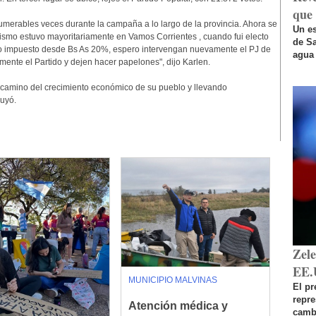
que 
mumerables veces durante la campaña a lo largo de la provincia. Ahora se
Un es
ismo estuvo mayoritariamente en Vamos Corrientes , cuando fui electo
de Sa
to impuesto desde Bs As 20%, espero intervengan nuevamente el PJ de
agua 
nte el Partido y dejen hacer papelones", dijo Karlen.
el camino del crecimiento económico de su pueblo y llevando
luyó.
Zel
EE.
MUNICIPIO MALVINAS
El pr
repr
Atención médica y
cambi