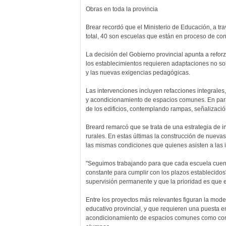
Obras en toda la provincia
Brear recordó que el Ministerio de Educación, a tra
total, 40 son escuelas que están en proceso de con
La decisión del Gobierno provincial apunta a refor
los establecimientos requieren adaptaciones no solo
y las nuevas exigencias pedagógicas.
Las intervenciones incluyen refacciones integrales,
y acondicionamiento de espacios comunes. En para
de los edificios, contemplando rampas, señalizaci
Breard remarcó que se trata de una estrategia de i
rurales. En estas últimas la construcción de nuevas
las mismas condiciones que quienes asisten a las i
"Seguimos trabajando para que cada escuela cuente
constante para cumplir con los plazos establecidos
supervisión permanente y que la prioridad es que e
Entre los proyectos más relevantes figuran la moder
educativo provincial, y que requieren una puesta en 
acondicionamiento de espacios comunes como comedo