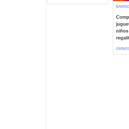
BARRI
Compa
jugue
niños
regali
03/08/2