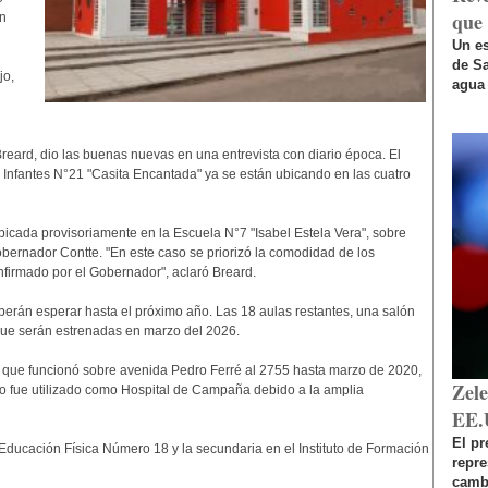
que 
n
Un es
de Sa
jo,
agua 
 Breard, dio las buenas nuevas en una entrevista con diario época. El
 Infantes N°21 "Casita Encantada" ya se están ubicando en las cuatro
ubicada provisoriamente en la Escuela N°7 "Isabel Estela Vera", sobre
ernador Contte. "En este caso se priorizó la comodidad de los
nfirmado por el Gobernador", aclaró Breard.
eberán esperar hasta el próximo año. Las 18 aulas restantes, una salón
 que serán estrenadas en marzo del 2026.
o que funcionó sobre avenida Pedro Ferré al 2755 hasta marzo de 2020,
Zel
io fue utilizado como Hospital de Campaña debido a la amplia
EE.
El pr
Educación Física Número 18 y la secundaria en el Instituto de Formación
repr
cambi