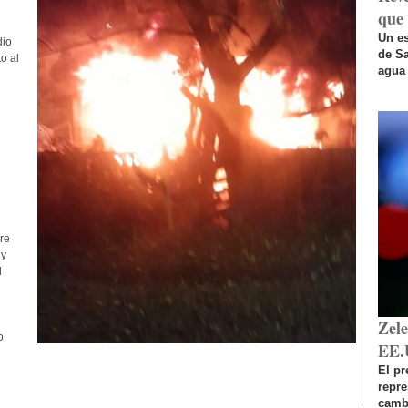
que 
Un es
dio
de Sa
o al
agua 
e
re
 y
l
Zel
o
EE.
El pr
repr
cambi