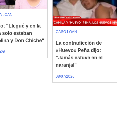
A LOAN
o: "Llegué y en la
CASO LOAN
a solo estaban
lina y Don Chiche"
La contradicción de
«Huevo» Peña dijo:
026
"Jamás estuve en el
naranjal"
08/07/2026