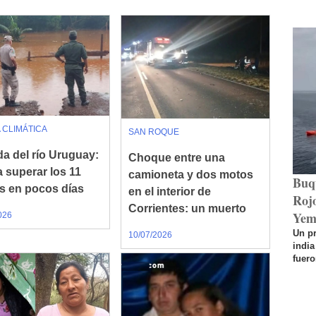
 CLIMÁTICA
SAN ROQUE
da del río Uruguay:
Choque entre una
a superar los 11
camioneta y dos motos
Buq
s en pocos días
en el interior de
Rojo
Corrientes: un muerto
Yem
026
Un p
10/07/2026
india
fuero