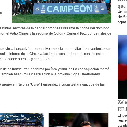
que 
l
Un es
 a
de Sa
agua 
distintos sectores de la capital cordobesa durante la noche del domingo.
ron el Patio Olmos y la esquina de Colón y General Paz, donde miles de
.
provincial organizó un operativo especial para evitar inconvenientes en
l anillo interno de la Circunvalación, en sentido horario, con accesos
carse sobre puentes y banquinas.
estejos transcurran de forma pacífica y familiar. La consagración marcó
y también aseguró la clasificación a la próxima Copa Libertadores.
ana aparecen Nicolás "Uvita" Fernández y Lucas Zelarayán, dos de las
Zel
EE.
El pr
repr
cambi