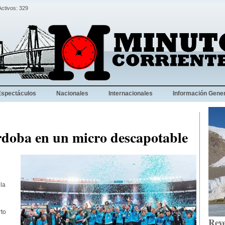
Activos: 329
Espectáculos
Nacionales
Internacionales
Información Gener
rdoba en un micro descapotable
la
rto
Reve