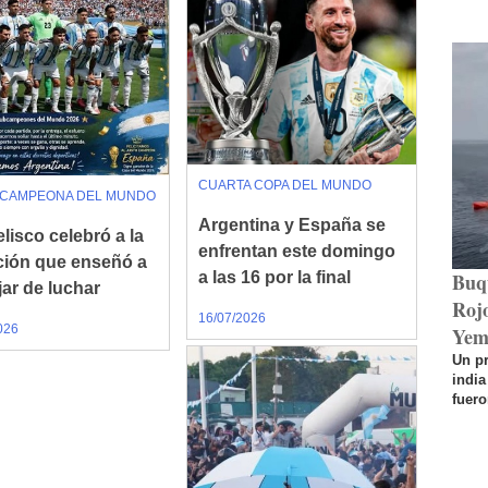
CUARTA COPA DEL MUNDO
BCAMPEONA DEL MUNDO
Argentina y España se
lisco celebró a la
enfrentan este domingo
ción que enseñó a
Buq
a las 16 por la final
jar de luchar
Rojo
16/07/2026
026
Yem
Un p
india
fuero