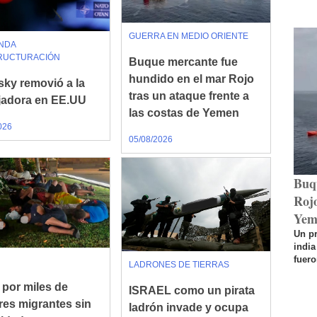
GUERRA EN MEDIO ORIENTE
NDA
RUCTURACIÓN
Buque mercante fue
hundido en el mar Rojo
sky removió a la
tras un ataque frente a
adora en EE.UU
las costas de Yemen
026
05/08/2026
Buq
Rojo
Yem
Un p
india
fuero
LADRONES DE TIERRAS
 por miles de
ISRAEL como un pirata
es migrantes sin
ladrón invade y ocupa