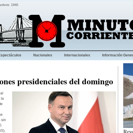
Activos: 1940
Espectáculos
Nacionales
Internacionales
Información Gener
iones presidenciales del domingo
al
 la
te
se
 sin
ó
Reve
iS),