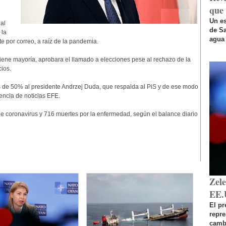
que 
Un es
al
de Sa
 la
agua 
e por correo, a raíz de la pandemia.
tiene mayoría, aprobara el llamado a elecciones pese al rechazo de la
ios.
 de 50% al presidente Andrzej Duda, que respalda al PiS y de ese modo
encia de noticias EFE.
e coronavirus y 716 muertes por la enfermedad, según el balance diario
Zel
EE.
El pr
repr
cambi