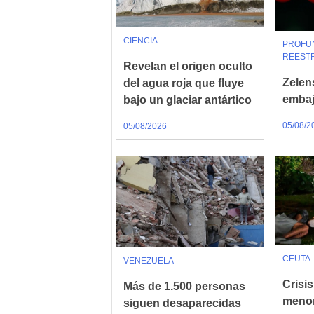
CIENCIA
PROFU
REEST
Revelan el origen oculto
Zelen
del agua roja que fluye
embaj
bajo un glaciar antártico
05/08/2
05/08/2026
CEUTA
VENEZUELA
Crisis
Más de 1.500 personas
menor
siguen desaparecidas