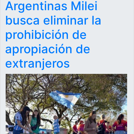
Argentinas Milei
busca eliminar la
prohibición de
apropiación de
extranjeros