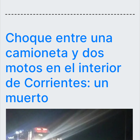
Choque entre una
camioneta y dos
motos en el interior
de Corrientes: un
muerto