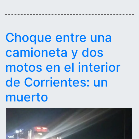
Choque entre una
camioneta y dos
motos en el interior
de Corrientes: un
muerto