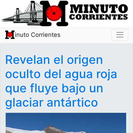
inuto Corrientes
Revelan el origen
oculto del agua roja
que fluye bajo un
glaciar antártico